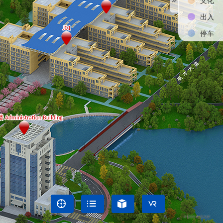
出入
停车




© 2025 江汉大学